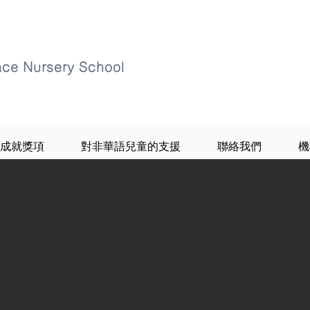
ace Nursery School
成就獎項
對非華語兒童的支援
聯絡我們
機