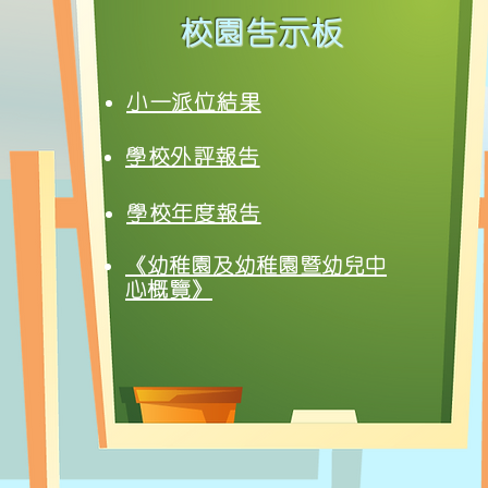
校園告示板
小一派位結果
學校外評報告​
​學校年度報告​
《幼稚園及幼稚園暨幼兒中
心概覽》