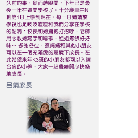
久前的事，然而轉眼間，下年已是最
後一年在這間學校了。十分慶幸由N
班第1日上學到現在，每一日靖靖放
學後也是吱吱喳喳和我們分享在學校
的點滴：校長和她擁抱打招呼、老師
用心教她寫字和唱歌、姐姐煮飯好好
味… 多謝各位，讓靖靖和其他小朋友
可以在一個充滿愛的環境下成長。在
此希望來年K3班的小朋友都可以入讀
合適的小學，大家一起繼續開心快樂
地成長。
呂靖家長