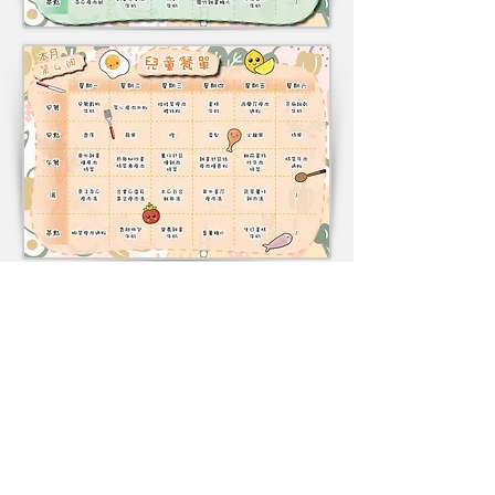
​聯絡我們
電話:
2704 3222
傳真:
2702 3060
電郵:
info@agns.edu.hk
地址
將軍澳厚德邨德裕樓地
下