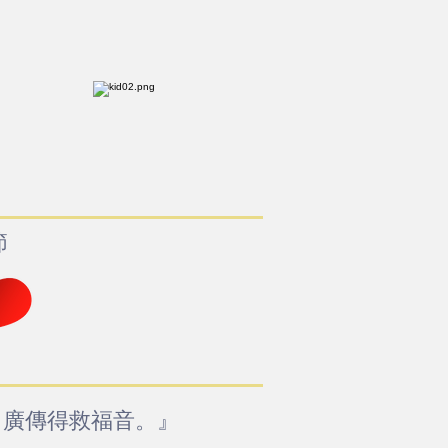
節
，廣傳得救福音。』