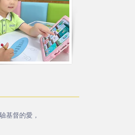
驗基督的
愛
，