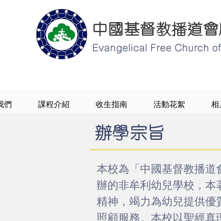
中國基督教播道會
Evangelical Free Church 
我們
課程介紹
收生指南
活動花絮
相
辦學宗旨
本校為「中國基督教播道
辦的非牟利幼兒學校，本
精神，竭力為幼兒提供優
照顧服務。本校以聖經真