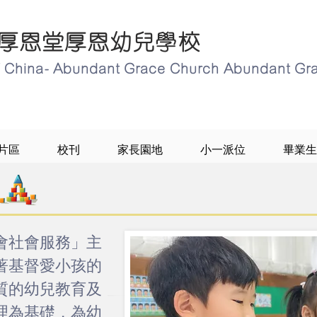
厚恩堂厚恩幼兒學校
of China- Abundant Grace Church Abundant Gr
片區
校刊
家長園地
小一派位
畢業生
會社會服務」主
著基督愛小孩的
質的幼兒教育及
理為基礎，為幼