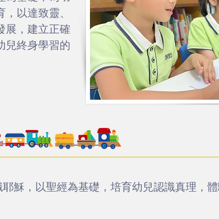
育，以達致靈、
發展，建立正確
幼兒終身學習的
識耶穌，以聖經為基礎，培育幼兒認識
真
理，體