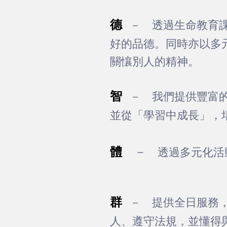
德
－ 透過生命教育
好的品德。同時亦以多
關懹別人的精神。
智
－ 我們提供豐富
並從「學習中成長」，
體
－
透過多元化活動
群
－ 提供全日服務
人、遵守法規，並懂得