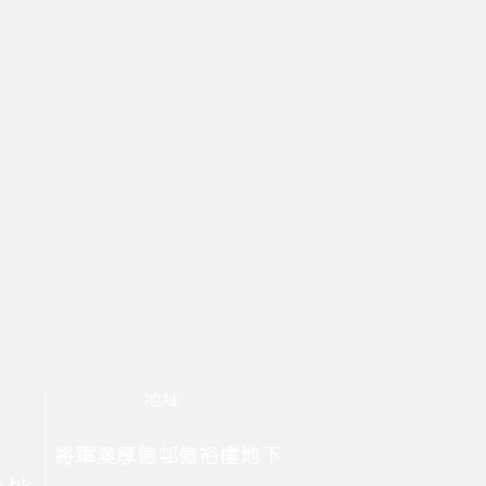
地址
將軍澳厚德邨德裕樓地下
u.hk