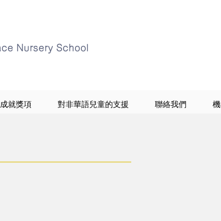
ace Nursery School
成就獎項
對非華語兒童的支援
聯絡我們
機