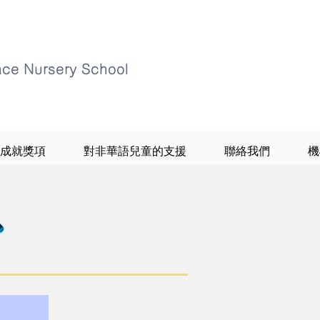
ace Nursery School
成就獎項
對非華語兒童的支援
聯絡我們
機