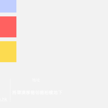
地址
將軍澳厚德邨德裕樓地下
u.hk