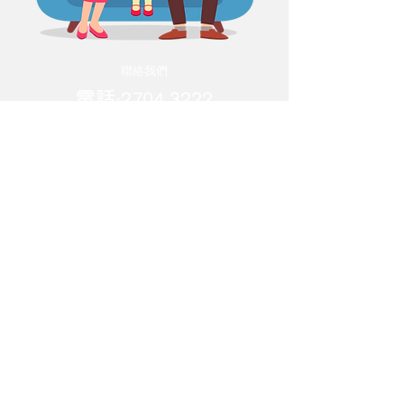
​聯絡我們
電話:
2704 3222
傳真:
2702 3060
電郵:
info@agns.edu.hk
地址
將軍澳厚德邨德裕樓地
下
© Copyright 2026 by
中國基督教播道會厚恩堂厚恩幼
兒學校
EFCC - ABUNDANT GRACE
CHURCH ABUNDANT GRACE
NURSERY SCHOOL