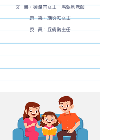
文 書：鍾紫南女士，馬甄輿老師
康 樂：施炎紅女士
委 員：丘倩儀主任