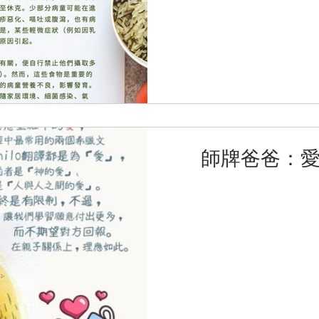
師牌爸爸：