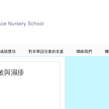
ace Nursery School
成就獎項
對非華語兒童的支援
聯絡我們
機
敏與濕疹