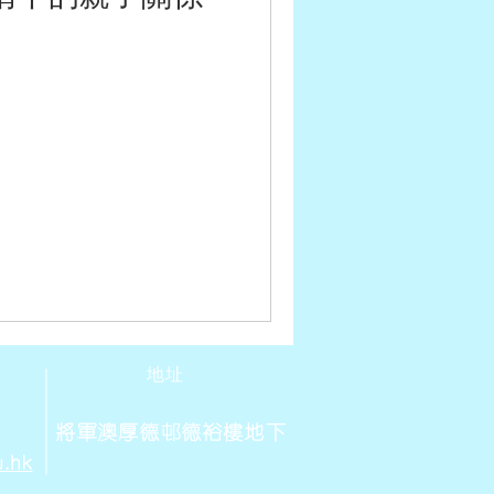
地址
將軍澳厚德邨德裕樓地下
u.hk