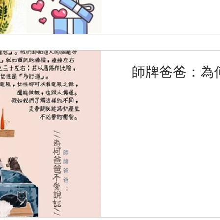
師牌爸爸：為